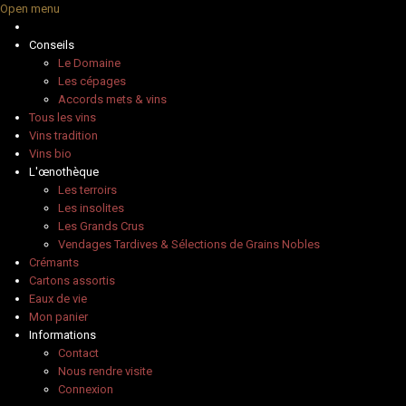
Open menu
Conseils
Le Domaine
Les cépages
Accords mets & vins
Tous les vins
Vins tradition
Vins bio
L'œnothèque
Les terroirs
Les insolites
Les Grands Crus
Vendages Tardives & Sélections de Grains Nobles
Crémants
Cartons assortis
Eaux de vie
Mon panier
Informations
Contact
Nous rendre visite
Connexion