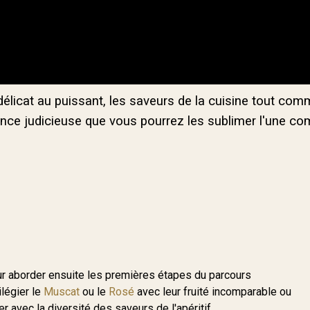
 délicat au puissant, les saveurs de la cuisine tout com
iance judicieuse que vous pourrez les sublimer l'une co
ur aborder ensuite les premières étapes du parcours
légier le
Muscat
ou le
Rosé
avec leur fruité incomparable ou
 avec la diversité des saveurs de l'apéritif.