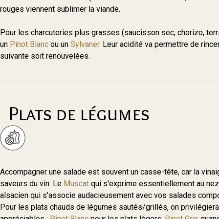
rouges viennent sublimer la viande.
Pour les charcuteries plus grasses (saucisson sec, chorizo, ter
un
Pinot Blanc
ou un
Sylvaner
. Leur acidité va permettre de rinc
suivante soit renouvelées.
Plats de légumes
Accompagner une salade est souvent un casse-tête, car la vinaigre
saveurs du vin. Le
Muscat
qui s'exprime essentiellement au nez 
alsacien qui s'associe audacieusement avec vos salades compo
Pour les plats chauds de légumes sautés/grillés, on privilégiera
appréciables ;
Pinot Blanc
pour les plats légers,
Pinot Gris
quand