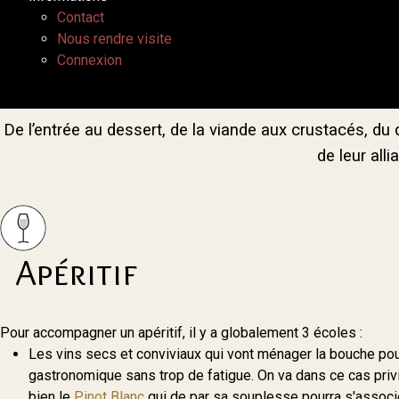
Contact
Nous rendre visite
Connexion
De l’entrée au dessert, de la viande aux crustacés, du
de leur all
Apéritif
Pour accompagner un apéritif, il y a globalement 3 écoles :
Les vins secs et conviviaux qui vont ménager la bouche po
gastronomique sans trop de fatigue. On va dans ce cas privi
bien le
Pinot Blanc
qui de par sa souplesse pourra s'associer