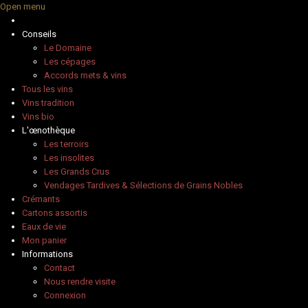
Open menu
Conseils
Le Domaine
Les cépages
Accords mets & vins
Tous les vins
Vins tradition
Vins bio
L'œnothèque
Les terroirs
Les insolites
Les Grands Crus
Vendages Tardives & Sélections de Grains Nobles
Crémants
Cartons assortis
Eaux de vie
Mon panier
Informations
Contact
Nous rendre visite
Connexion