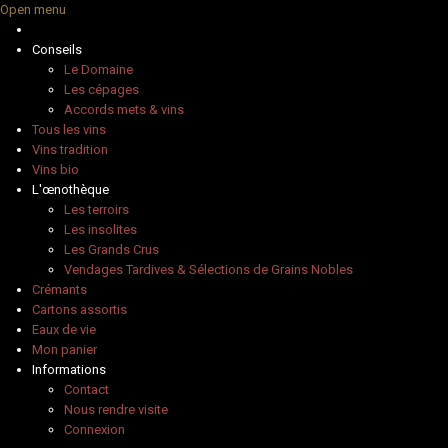
Open menu
Conseils
Le Domaine
Les cépages
Accords mets & vins
Tous les vins
Vins tradition
Vins bio
L'œnothèque
Les terroirs
Les insolites
Les Grands Crus
Vendages Tardives & Sélections de Grains Nobles
Crémants
Cartons assortis
Eaux de vie
Mon panier
Informations
Contact
Nous rendre visite
Connexion