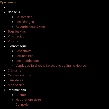
Open menu
Conseils
Le Domaine
Les cépages
Accords mets & vins
Tous les vins
Vins tradition
Vins bio
L'œnothèque
Les terroirs
Les insolites
Les Grands Crus
Vendages Tardives & Sélections de Grains Nobles
Crémants
Cartons assortis
Eaux de vie
Mon panier
Informations
Contact
Nous rendre visite
Connexion