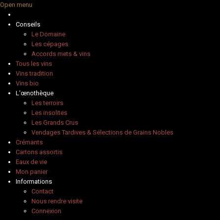
Open menu
Conseils
Le Domaine
Les cépages
Accords mets & vins
Tous les vins
Vins tradition
Vins bio
L'œnothèque
Les terroirs
Les insolites
Les Grands Crus
Vendages Tardives & Sélections de Grains Nobles
Crémants
Cartons assortis
Eaux de vie
Mon panier
Informations
Contact
Nous rendre visite
Connexion