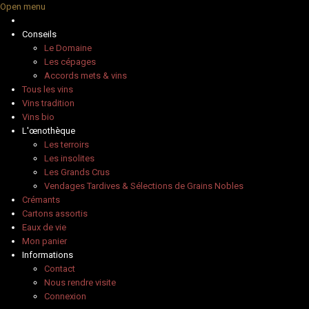
Open menu
Conseils
Le Domaine
Les cépages
Accords mets & vins
Tous les vins
Vins tradition
Vins bio
L'œnothèque
Les terroirs
Les insolites
Les Grands Crus
Vendages Tardives & Sélections de Grains Nobles
Crémants
Cartons assortis
Eaux de vie
Mon panier
Informations
Contact
Nous rendre visite
Connexion